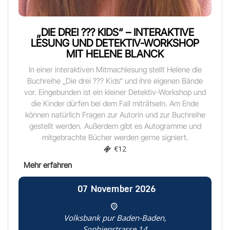
„DIE DREI ??? KIDS“ – INTERAKTIVE
LESUNG UND DETEKTIV-WORKSHOP
MIT HELENE BLANCK
In einer interaktiven Mitmachlesung stellt Helene die
Buchreihe „Die drei ??? Kids“ und ihre eigenen Bände
vor. Eingebunden ist ein kleiner Detektiv-Workshop und
die Kinder dürfen bei dem Fall miträtseln. Am Ende
können natürlich Fragen zur Autorin und zur Buchreihe
gestellt werden. Außerdem gibt es Autogramme und
mitgebrachte Bücher werden gerne signiert.
€12
07
November
2026
Volksbank pur Baden-Baden,
Sophienstrasse 14