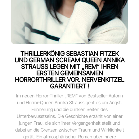
THRILLERKÖNIG SEBASTIAN FITZEK
UND GERMAN SCREAM QUEEN ANNIKA
STRAUSS LEGEN MIT „REM“ IHREN
ERSTEN GEMEINSAMEN
HORRORTHRILLER VOR. NERVENKITZEL
GARANTIERT !
Im neuen Horror-Thriller „REM“ von Bestseller-Autorin
und Horror-Queen Annika Strauss geht es um Angst,
Erinnerung und die dunklen Seiten des
Unterbewusstseins. Die Geschichte erzählt von einer
jungen Frau, die sich ihrer Vergangenheit stellt und
dabei an die Grenzen zwischen Traum und Wirklichkeit
gerät. Ein atmosphärischer Roman über innere