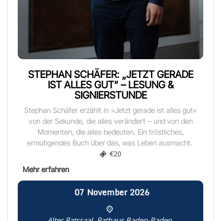
STEPHAN SCHÄFER: „JETZT GERADE
IST ALLES GUT“ – LESUNG &
SIGNIERSTUNDE
Stephan Schäfer erzählt in »Jetzt gerade ist alles gut«
von der Sekunde, die alles verändert – und von den
Momenten, die alles bedeuten. Ein tröstliches,
ermutigendes Buch über das, was Leben ausmacht.
€20
07
November
2026
Alter Ratssaal, Rathaus Baden-Baden,