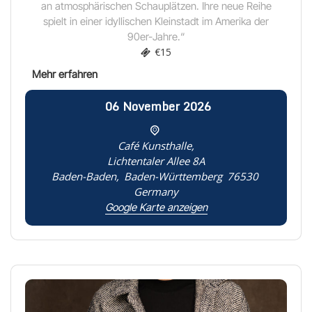
an atmosphärischen Schauplätzen. Ihre neue Reihe
spielt in einer idyllischen Kleinstadt im Amerika der
90er-Jahre.“
€15
06
November
2026
Café Kunsthalle,
Lichtentaler Allee 8A
Baden-Baden
,
Baden-Württemberg
76530
Germany
Google Karte anzeigen