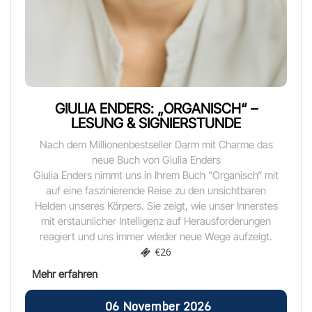
GIULIA ENDERS: „ORGANISCH“ –
LESUNG & SIGNIERSTUNDE
Nach dem Millionenbestseller Darm mit Charme das
neue Buch von Giulia Enders
Giulia Enders nimmt uns in Ihrem Buch "Organisch“ mit
auf eine faszinierende Reise zu den unsichtbaren
Helden unseres Körpers. Sie zeigt, wie unser Innerstes
mit erstaunlicher Intelligenz auf Herausforderungen
reagiert und uns immer wieder neue Wege aufzeigt.
€26
06
November
2026