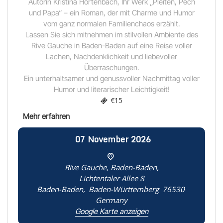
Autorin Kristina Hortenbach, Ihr Werk „Pleiten, Pech
und Papa“ – ein Roman, der mit Charme und Humor
vom ganz normalen Familienchaos erzählt.
Lassen Sie sich mitnehmen im stilvollen Ambiente des
Rive Gauche in Baden-Baden auf eine Reise voller
Lachen, Nachdenklichkeit und liebevoller
Überraschungen.
Ein unterhaltsamer und genussvoller Nachmittag voller
Humor und literarischer Leichtigkeit!
€15
07
November
2026
Rive Gauche, Baden-Baden,
Lichtentaler Allee 8
Baden-Baden
,
Baden-Württemberg
76530
Germany
Google Karte anzeigen