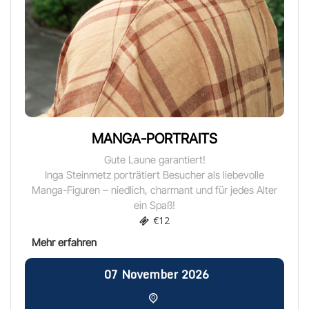
MANGA-PORTRAITS
Gute Laune garantiert!
Inga Steinmetz porträtiert Besucher als liebevolle
Manga-Figuren – niedlich, charmant und für jedes Alter
ein Spaß!
€12
07
November
2026