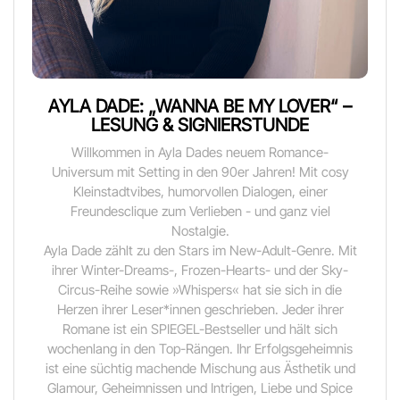
AYLA DADE: „WANNA BE MY LOVER“ –
LESUNG & SIGNIERSTUNDE
Willkommen in Ayla Dades neuem Romance-
Universum mit Setting in den 90er Jahren! Mit cosy
Kleinstadtvibes, humorvollen Dialogen, einer
Freundesclique zum Verlieben - und ganz viel
Nostalgie.
Ayla Dade zählt zu den Stars im New-Adult-Genre. Mit
ihrer Winter-Dreams-, Frozen-Hearts- und der Sky-
Circus-Reihe sowie »Whispers« hat sie sich in die
Herzen ihrer Leser*innen geschrieben. Jeder ihrer
Romane ist ein SPIEGEL-Bestseller und hält sich
wochenlang in den Top-Rängen. Ihr Erfolgsgeheimnis
ist eine süchtig machende Mischung aus Ästhetik und
Glamour, Geheimnissen und Intrigen, Liebe und Spice