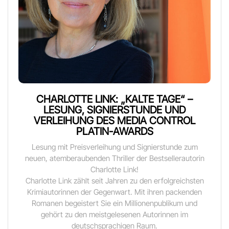
CHARLOTTE LINK: „KALTE TAGE“ –
LESUNG, SIGNIERSTUNDE UND
VERLEIHUNG DES MEDIA CONTROL
PLATIN-AWARDS
Lesung mit Preisverleihung und Signierstunde zum
neuen, atemberaubenden Thriller der Bestsellerautorin
Charlotte Link!
Charlotte Link zählt seit Jahren zu den erfolgreichsten
Krimiautorinnen der Gegenwart. Mit ihren packenden
Romanen begeistert Sie ein Millionenpublikum und
gehört zu den meistgelesenen Autorinnen im
deutschsprachigen Raum.