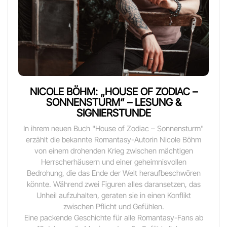
NICOLE BÖHM: „HOUSE OF ZODIAC –
SONNENSTURM“ – LESUNG &
SIGNIERSTUNDE
In ihrem neuen Buch "House of Zodiac – Sonnensturm"
erzählt die bekannte Romantasy-Autorin Nicole Böhm
von einem drohenden Krieg zwischen mächtigen
Herrscherhäusern und einer geheimnisvollen
Bedrohung, die das Ende der Welt heraufbeschwören
könnte. Während zwei Figuren alles daransetzen, das
Unheil aufzuhalten, geraten sie in einen Konflikt
zwischen Pflicht und Gefühlen.
Eine packende Geschichte für alle Romantasy-Fans ab