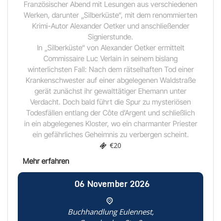
Französischer Abend mit Lesungen aus verschiedenen
Werken, darunter „Silberküste“, mit dem renommierten
Krimi-Autor Alexander Oetker und anschließender
Signierstunde.
In „Silberküste“ von Alexander Oetker ermittelt
Commissaire Luc Verlain in seinem bislang
winterlichsten Fall: Nach dem rätselhaften Tod einer
Krankenschwester auf einer abgelegenen Waldstraße
gerät zunächst ihr gewalttätiger Ehemann unter
Verdacht. Doch bald führt die Spur zu mysteriösen
Todesfällen entlang der Côte d’Argent und schließlich
in ein abgelegenes Kloster, wo ein charmanter Priester
ein gefährliches Geheimnis zu verbergen scheint.
€20
06
November
2026
Buchhandlung Eulennest,