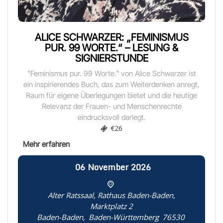
ALICE SCHWARZER: „FEMINISMUS
PUR. 99 WORTE.“ – LESUNG &
SIGNIERSTUNDE
"Feminismus pur. 99 Worte." von Alice Schwarzer ist
ein inspirierendes Buch, das zum Weiterdenken anregt,
Raum für eigene Überlegungen bietet und die heutige
Relevanz der Frauen- und Menschenrechte
eindrucksvoll darlegt.
€26
06
November
2026
Alter Ratssaal, Rathaus Baden-Baden,
Marktplatz 2
Baden-Baden
,
Baden-Württemberg
76530