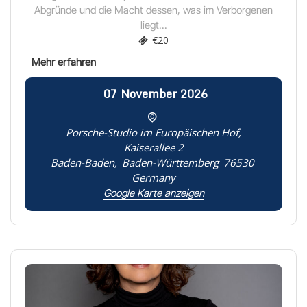
Abgründe und die Macht dessen, was im Verborgenen
liegt...
€20
07
November
2026
Porsche-Studio im Europäischen Hof,
Kaiserallee 2
Baden-Baden
,
Baden-Württemberg
76530
Germany
Google Karte anzeigen