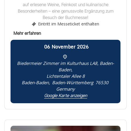
auf erlesene Weine, Feinkost und kulinarische
Besonderheiten – eine genussvolle Ergänzung zum
Besuch der Buchmesse!
Eintritt im Messeticket enthalten
06
November
2026
Biedermeier Zimmer im Kulturhaus LA8, Baden-
Baden,
Lichtentaler Allee 8
Baden-Baden
,
Baden-Württemberg
76530
Germany
Google Karte anzeigen