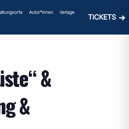
altungsorte
Autor*innen
Verlage
TICKETS
üste“ &
ng &