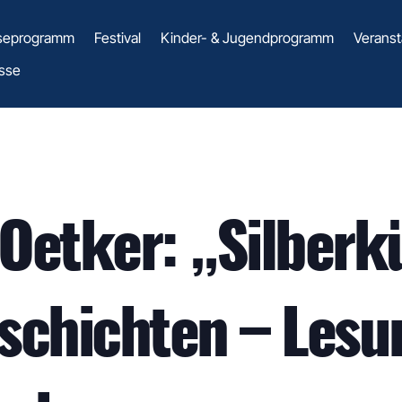
seprogramm
Festival
Kinder- & Jugendprogramm
Veranst
sse
Oetker: „Silberk
schichten – Lesu