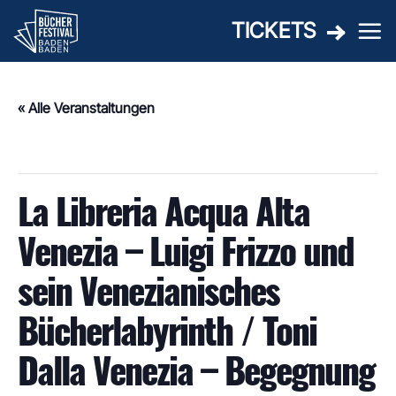
Zum
TICKETS
Inhalt
springen
« Alle Veranstaltungen
Diese Veranstaltung hat bereits stattgefunden.
La Libreria Acqua Alta
Venezia – Luigi Frizzo und
sein Venezianisches
Bücherlabyrinth / Toni
Dalla Venezia – Begegnung