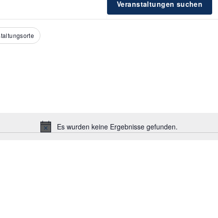
ALTUNGEN
ALTUNGEN
Veranstaltungen suchen
taltungsorte
Es wurden keine Ergebnisse gefunden.
Hinweis
EN,