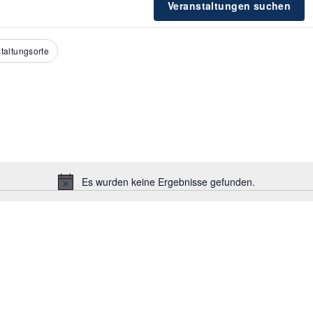
ALTUNGEN
ALTUNGEN
Veranstaltungen suchen
taltungsorte
Es wurden keine Ergebnisse gefunden.
Hinweis
EN,