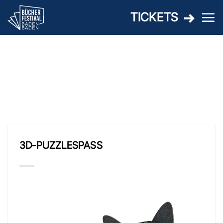
Zum
TICKETS
Inhalt
springen
SCHLAGWORT-
ARCHIVE:
FRIDOLIN
3D-PUZZLESPASS