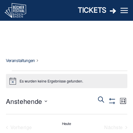
Zum
TICKETS
Inhalt
springen
ULLSTEIN
Veranstaltungen
ULLSTEIN
VERANSTALTUNGEN
Es wurden keine Ergebnisse gefunden.
Hinweis
V
VERA
Suche
Anstehende
Liste
Filter
A
Anzeigen
Datum
SUCH
N
wählen.
Heute
Vorherige
Nächste