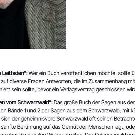
 Leitfaden“:
Wer ein Buch veröffentlichen möchte, sollte 
n auf diverse Fragen Antworten, die im Zusammenhang mit 
ert sein sollte, bevor ein Verlagsvertrag geschlossen wir
gen vom Schwarzwald“:
Das große Buch der Sagen aus de
en Bände 1 und 2 der Sagen aus dem Schwarzwald, mit k
 sich der geheimnisvolle Schwarzwald oft seinen Betrachter
e sanfte Berührung auf das Gemüt der Menschen legt, oder
ns über die dunklen Wälder streifen. Der Schwarzwald ers