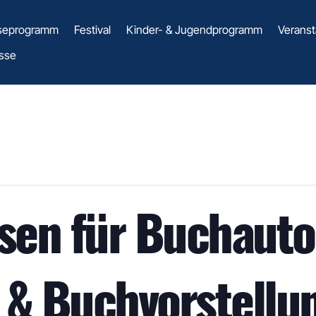
seprogramm
Festival
Kinder- & Jugendprogramm
Veranst
sse
funden.
en für Buchautor
 & Buchvorstellu