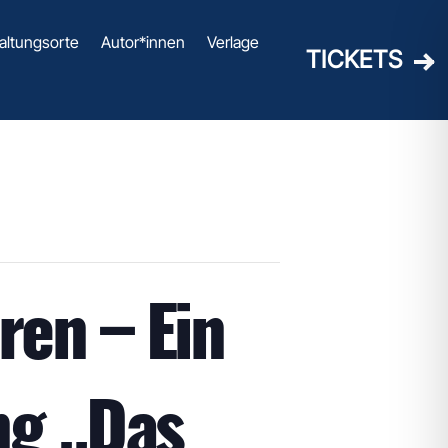
altungsorte
Autor*innen
Verlage
TICKETS
en – Ein
ng „Das