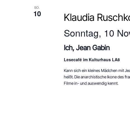
mit
SO.
den
10
Klaudia Ruschk
gefilterten
ANSICHT
Ergebnissen
Sonntag, 10 No
aktualisieren
Ich, Jean Gabin
NAVIGAT
Lesecafé im Kulturhaus LA8
Kann sich ein kleines Mädchen mit Jea
heißt. Die anarchistische Ikone des f
Filme in- und auswendig kennt.