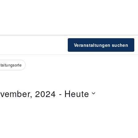
ALTUNGEN
ALTUNGEN
Veranstaltungen suchen
taltungsorte
ovember, 2024
 - 
Heute