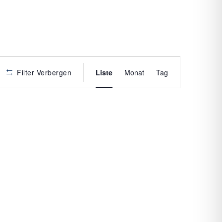
VERANST
Filter Verbergen
Liste
Monat
Tag
ANSICHTE
NAVIGATI