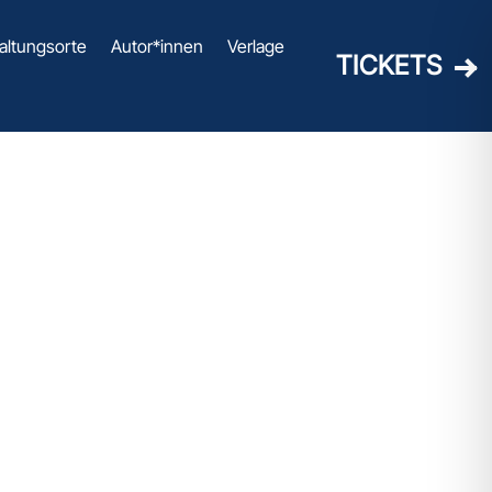
altungsorte
Autor*innen
Verlage
TICKETS
RWEG